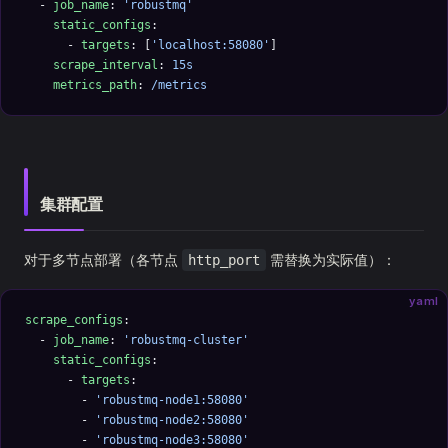
  - 
job_name
: 
'robustmq'
    static_configs
:
      - 
targets
: [
'localhost:58080'
]
    scrape_interval
: 
15s
    metrics_path
: 
/metrics
集群配置
对于多节点部署（各节点
需替换为实际值）：
http_port
yaml
scrape_configs
:
  - 
job_name
: 
'robustmq-cluster'
    static_configs
:
      - 
targets
:
        - 
'robustmq-node1:58080'
        - 
'robustmq-node2:58080'
        - 
'robustmq-node3:58080'