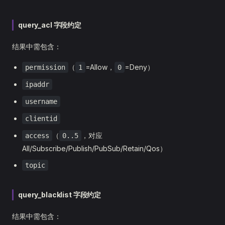
query_acl 字段约定
结果中需包含：
（
=Allow，
=Deny）
permission
1
0
ipaddr
username
clientid
（
，对应
access
0..5
All/Subscribe/Publish/PubSub/Retain/Qos）
topic
query_blacklist 字段约定
结果中需包含：