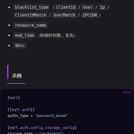
（
/
/
/
blacklist_type
ClientId
User
Ip
/
/
）
ClientIdMatch
UserMatch
IPCIDR
resource_name
（秒级时间戳，非负）
end_time
desc
示例
toml
[
mqtt
]
[[
mqtt
.
auth
]]
authn_type = 
"password_based"
[
mqtt
.
auth
.
config
.
storage_config
]
storage_type = 
"postgresql"