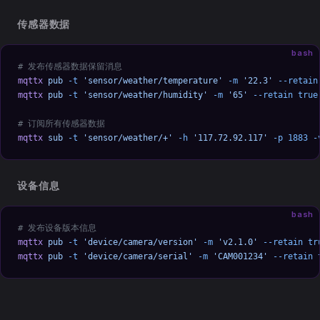
传感器数据
bash
# 发布传感器数据保留消息
mqttx
 pub
 -t
 'sensor/weather/temperature'
 -m
 '22.3'
 --retain
mqttx
 pub
 -t
 'sensor/weather/humidity'
 -m
 '65'
 --retain
 true
# 订阅所有传感器数据
mqttx
 sub
 -t
 'sensor/weather/+'
 -h
 '117.72.92.117'
 -p
 1883
 -
设备信息
bash
# 发布设备版本信息
mqttx
 pub
 -t
 'device/camera/version'
 -m
 'v2.1.0'
 --retain
 tr
mqttx
 pub
 -t
 'device/camera/serial'
 -m
 'CAM001234'
 --retain
 