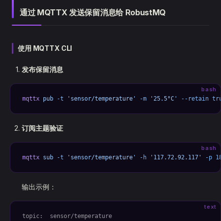
通过 MQTTX 发送保留消息给 RobustMQ
使用 MQTTX CLI
发布保留消息
bash
mqttx
 pub
 -t
 'sensor/temperature'
 -m
 '25.5°C'
 --retain
 tr
订阅主题验证
bash
mqttx
 sub
 -t
 'sensor/temperature'
 -h
 '117.72.92.117'
 -p
 1
输出示例：
text
topic:  sensor/temperature