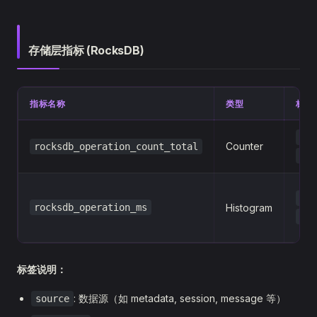
存储层指标 (RocksDB)
指标名称
类型
标签
sou
Counter
rocksdb_operation_count_total
ope
sou
rocksdb_operation_ms
Histogram
ope
标签说明：
: 数据源（如 metadata, session, message 等）
source