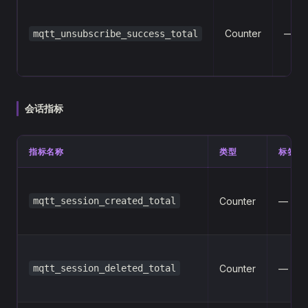
Counter
—
mqtt_unsubscribe_success_total
会话指标
指标名称
类型
标签
mqtt_session_created_total
Counter
—
mqtt_session_deleted_total
Counter
—