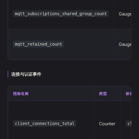
mqtt_subscriptions_shared_group_count
Gauge
mqtt_retained_count
Gauge
连接与认证事件
指标名称
类型
标签
client_connections_total
Counter
clie