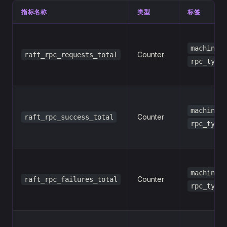
指标名称
类型
标签
,
machine
Counter
raft_rpc_requests_total
rpc_type
,
machine
Counter
raft_rpc_success_total
rpc_type
,
machine
Counter
raft_rpc_failures_total
rpc_type