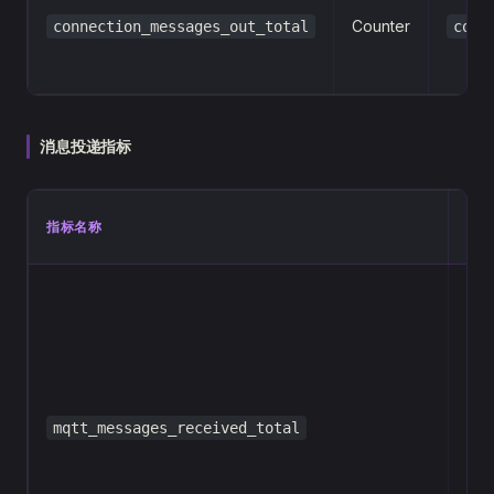
Counter
connection_messages_out_total
conn
消息投递指标
指标名称
类
mqtt_messages_received_total
Cou