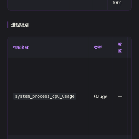
100）
进程级别
标
指标名称
类型
描
签
Br
进
CP
使
system_process_cpu_usage
Gauge
—
率
按
归
（0
10