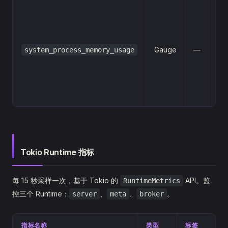
Br
进
存
统
Gauge
—
system_process_memory_usage
存
分
（0
10
Tokio Runtime 指标
每 15 秒采样一次，基于 Tokio 的
API。监
RuntimeMetrics
控三个 Runtime：
、
、
。
server
meta
broker
指标名称
类型
标签