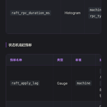
,
machine
Histogram
raft_rpc_duration_ms
rpc_type
状态机追赶指标
指标名称
类型
标签
描述
las
与
raft_apply_lag
Gauge
machine
las
的差
状态
Ra