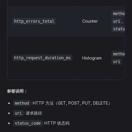
,
method
Counter
,
http_errors_total
uri
status_c
,
method
http_request_duration_ms
Histogram
uri
标签说明：
: HTTP 方法（GET, POST, PUT, DELETE）
method
: 请求路径
uri
: HTTP 状态码
status_code