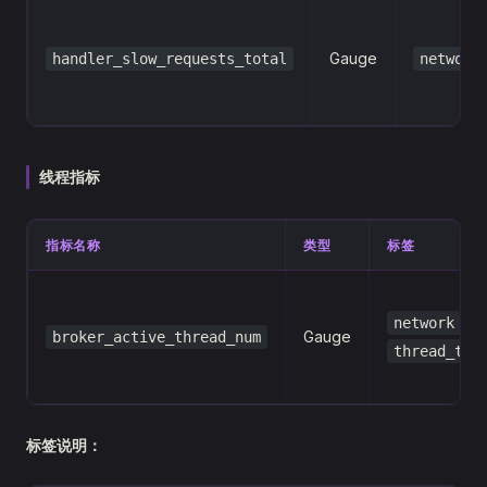
Gauge
handler_slow_requests_total
network
线程指标
指标名称
类型
标签
,
network
Gauge
broker_active_thread_num
thread_typ
标签说明：