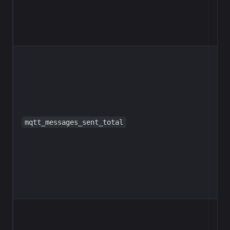
mqtt_messages_sent_total
Cou