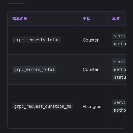
指标名称
类型
标签
service
grpc_requests_total
Counter
method
service
Counter
,
grpc_errors_total
method
status_c
service
grpc_request_duration_ms
Histogram
method