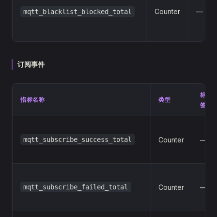
Counter
—
mqtt_blacklist_blocked_total
订阅事件
标
指标名称
类型
签
mqtt_subscribe_success_total
Counter
—
mqtt_subscribe_failed_total
Counter
—