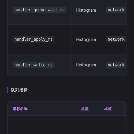
handler_queue_wait_ms
Histogram
network
handler_apply_ms
Histogram
network
Histogram
handler_write_ms
network
队列指标
指标名称
类型
标签
描
Ha
队