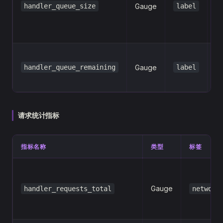
handler_queue_size
Gauge
label
的
理
数
Ha
handler_queue_remaining
Gauge
label
队
余
请求统计指标
指标名称
类型
标签
Gauge
handler_requests_total
network