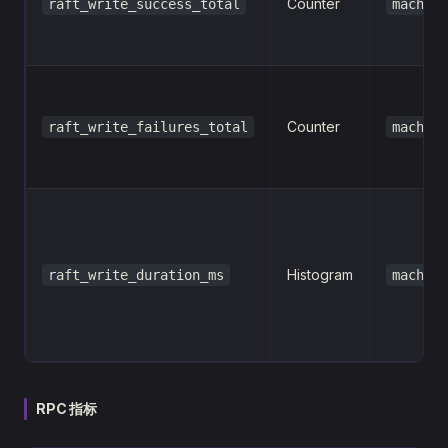
Counter
raft_write_success_total
machine
Counter
raft_write_failures_total
machine
Histogram
raft_write_duration_ms
machine
RPC 指标