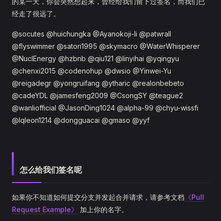
的某一天，你会突然想起来，曾经给我们留下过签名，而我们已
经走了很远了。
@socutes @huichungka @Ayanokoji-li @patwrall
@flyswimmer @satori1995 @skymacro @WaterWhisperer
@NuclEnergy @hzbnb @qiu121 @linyihai @yqingyu
@chenxi2015 @codenohup @dwsio @Yinwei-Yu
@reigadegr @yongruifang @ytharic @realonbebeto
@cadeYDL @jamesfeng2009 @CsongSY @teague2
@wanliofficial @JasonDing1024 @alpha-99 @chyu-wissfi
@lqleon1214 @dongguacai @gmaso @yyf
怎么给我们签名呢
如果你不知道如何提交分支并发起合并请求，请参考文档
《Pull
Request Example》
加上你的名字。