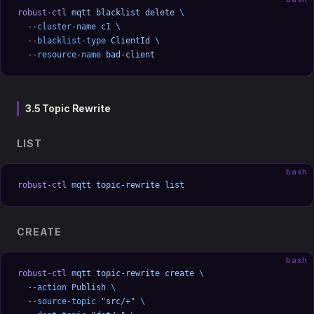
robust-ctl
 mqtt
 blacklist
 delete
 \
  --cluster-name
 c1
 \
  --blacklist-type
 ClientId
 \
  --resource-name
 bad-client
3.5 Topic Rewrite
LIST
bash
robust-ctl
 mqtt
 topic-rewrite
 list
CREATE
bash
robust-ctl
 mqtt
 topic-rewrite
 create
 \
  --action
 Publish
 \
  --source-topic
 "src/+"
 \