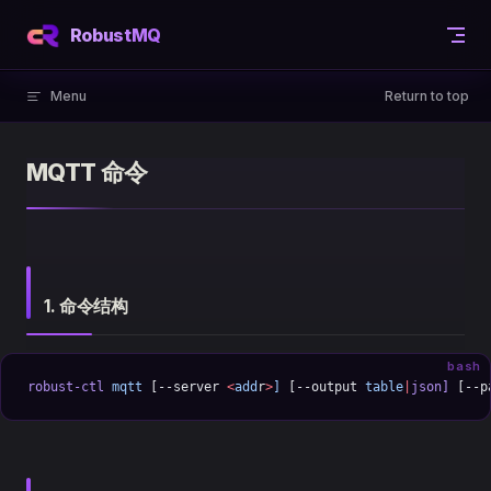
Skip to content
RobustMQ
Menu
Return to top
MQTT 命令
1. 命令结构
bash
robust-ctl
 mqtt
 [--server 
<
add
r
>
]
 [--output 
table
|
json]
 [--p