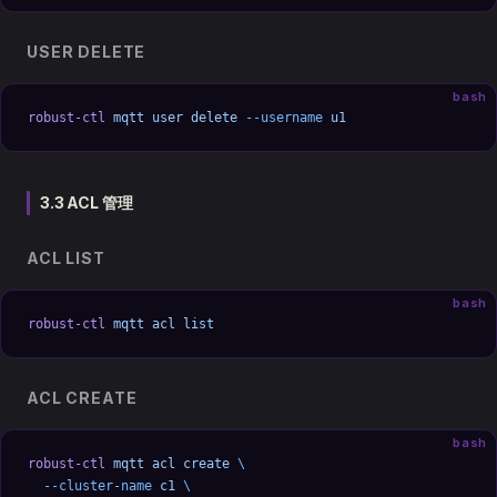
USER DELETE
bash
robust-ctl
 mqtt
 user
 delete
 --username
 u1
3.3 ACL 管理
ACL LIST
bash
robust-ctl
 mqtt
 acl
 list
ACL CREATE
bash
robust-ctl
 mqtt
 acl
 create
 \
  --cluster-name
 c1
 \