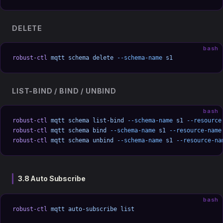
DELETE
bash
robust-ctl
 mqtt
 schema
 delete
 --schema-name
 s1
LIST-BIND / BIND / UNBIND
bash
robust-ctl
 mqtt
 schema
 list-bind
 --schema-name
 s1
 --resource
robust-ctl
 mqtt
 schema
 bind
 --schema-name
 s1
 --resource-name
robust-ctl
 mqtt
 schema
 unbind
 --schema-name
 s1
 --resource-na
3.8 Auto Subscribe
bash
robust-ctl
 mqtt
 auto-subscribe
 list