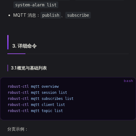
system-alarm list
MQTT 消息：
、
publish
subscribe
3. 详细命令
3.1 概览与基础列表
bash
robust-ctl
 mqtt
 overview
robust-ctl
 mqtt
 session
 list
robust-ctl
 mqtt
 subscribes
 list
robust-ctl
 mqtt
 client
 list
robust-ctl
 mqtt
 topic
 list
分页示例：