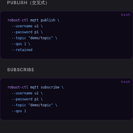
PUBLISH（交互式）
bash
robust-ctl
 mqtt
 publish
 \
  --username
 u1
 \
  --password
 p1
 \
  --topic
 "demo/topic"
 \
  --qos
 1
 \
  --retained
SUBSCRIBE
bash
robust-ctl
 mqtt
 subscribe
 \
  --username
 u1
 \
  --password
 p1
 \
  --topic
 "demo/topic"
 \
  --qos
 1