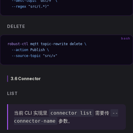
  --dest-topic
 "dst/+"
 \
  --regex
 "src/(.*)"
DELETE
bash
robust-ctl
 mqtt
 topic-rewrite
 delete
 \
  --action
 Publish
 \
  --source-topic
 "src/+"
3.6 Connector
LIST
当前 CLI 实现里
需要传
connector list
--
参数。
connector-name