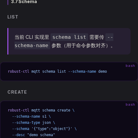
3.7 Schema
LIST
当前 CLI 实现里
需要传
schema list
--
参数（用于命令参数对齐）。
schema-name
bash
robust-ctl
 mqtt
 schema
 list
 --schema-name
 demo
CREATE
bash
robust-ctl
 mqtt
 schema
 create
 \
  --schema-name
 s1
 \
  --schema-type
 json
 \
  --schema
 '{"type":"object"}'
 \
  --desc
 "demo schema"