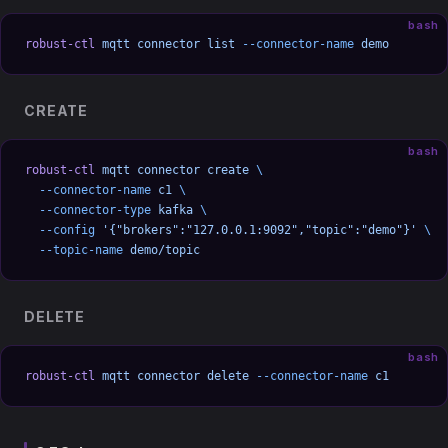
bash
robust-ctl
 mqtt
 connector
 list
 --connector-name
 demo
CREATE
bash
robust-ctl
 mqtt
 connector
 create
 \
  --connector-name
 c1
 \
  --connector-type
 kafka
 \
  --config
 '{"brokers":"127.0.0.1:9092","topic":"demo"}'
 \
  --topic-name
 demo/topic
DELETE
bash
robust-ctl
 mqtt
 connector
 delete
 --connector-name
 c1