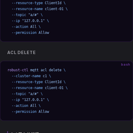
  --resource-type
 ClientId
 \
  --resource-name
 client-01
 \
  --topic
 "a/#"
 \
  --ip
 "127.0.0.1"
 \
  --action
 All
 \
  --permission
 Allow
ACL DELETE
bash
robust-ctl
 mqtt
 acl
 delete
 \
  --cluster-name
 c1
 \
  --resource-type
 ClientId
 \
  --resource-name
 client-01
 \
  --topic
 "a/#"
 \
  --ip
 "127.0.0.1"
 \
  --action
 All
 \
  --permission
 Allow