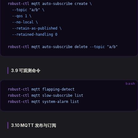
robust-ctl
 mqtt
 auto-subscribe
 create
 \
  --topic
 "a/b"
 \
  --qos
 1
 \
  --no-local
 \
  --retain-as-published
 \
  --retained-handling
 0
robust-ctl
 mqtt
 auto-subscribe
 delete
 --topic
 "a/b"
3.9 可观测命令
bash
robust-ctl
 mqtt
 flapping-detect
robust-ctl
 mqtt
 slow-subscribe
 list
robust-ctl
 mqtt
 system-alarm
 list
3.10 MQTT 发布与订阅