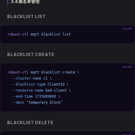
3.4 黑名单管理
BLACKLIST LIST
bash
robust-ctl
 mqtt
 blacklist
 list
BLACKLIST CREATE
bash
robust-ctl
 mqtt
 blacklist
 create
 \
  --cluster-name
 c1
 \
  --blacklist-type
 ClientId
 \
  --resource-name
 bad-client
 \
  --end-time
 1735689600
 \
  --desc
 "temporary block"
BLACKLIST DELETE
bash