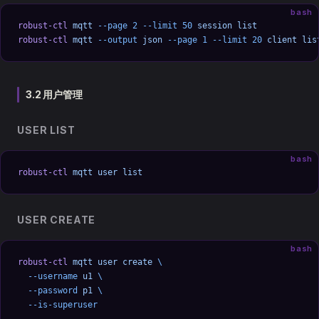
bash
robust-ctl
 mqtt
 --page
 2
 --limit
 50
 session
 list
robust-ctl
 mqtt
 --output
 json
 --page
 1
 --limit
 20
 client
 lis
3.2 用户管理
USER LIST
bash
robust-ctl
 mqtt
 user
 list
USER CREATE
bash
robust-ctl
 mqtt
 user
 create
 \
  --username
 u1
 \
  --password
 p1
 \
  --is-superuser