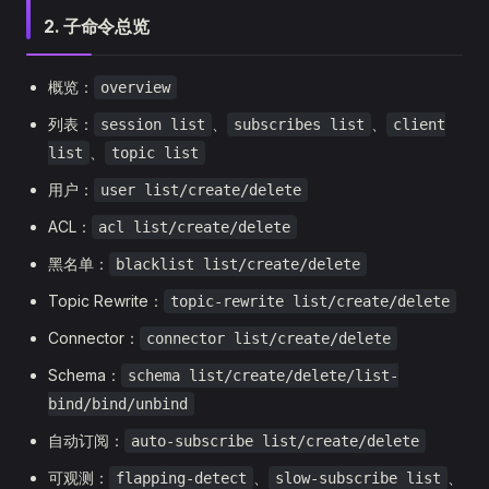
2. 子命令总览
概览：
overview
列表：
、
、
session list
subscribes list
client
、
list
topic list
用户：
user list/create/delete
ACL：
acl list/create/delete
黑名单：
blacklist list/create/delete
Topic Rewrite：
topic-rewrite list/create/delete
Connector：
connector list/create/delete
Schema：
schema list/create/delete/list-
bind/bind/unbind
自动订阅：
auto-subscribe list/create/delete
可观测：
、
、
flapping-detect
slow-subscribe list