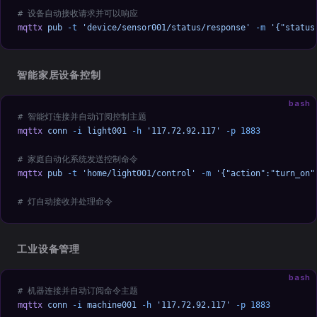
# 设备自动接收请求并可以响应
mqttx
 pub
 -t
 'device/sensor001/status/response'
 -m
 '{"status
智能家居设备控制
bash
# 智能灯连接并自动订阅控制主题
mqttx
 conn
 -i
 light001
 -h
 '117.72.92.117'
 -p
 1883
# 家庭自动化系统发送控制命令
mqttx
 pub
 -t
 'home/light001/control'
 -m
 '{"action":"turn_on"
# 灯自动接收并处理命令
工业设备管理
bash
# 机器连接并自动订阅命令主题
mqttx
 conn
 -i
 machine001
 -h
 '117.72.92.117'
 -p
 1883