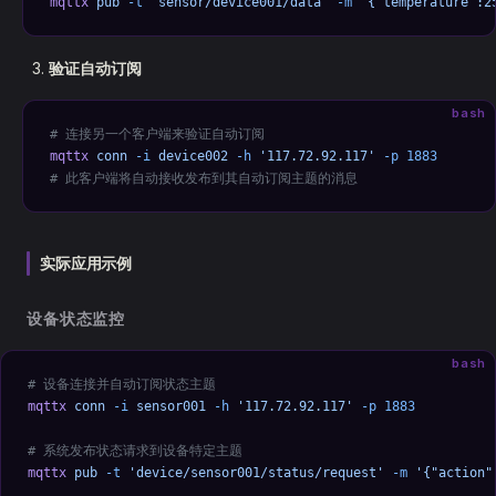
mqttx
 pub
 -t
 'sensor/device001/data'
 -m
 '{"temperature":2
验证自动订阅
bash
# 连接另一个客户端来验证自动订阅
mqttx
 conn
 -i
 device002
 -h
 '117.72.92.117'
 -p
 1883
# 此客户端将自动接收发布到其自动订阅主题的消息
实际应用示例
设备状态监控
bash
# 设备连接并自动订阅状态主题
mqttx
 conn
 -i
 sensor001
 -h
 '117.72.92.117'
 -p
 1883
# 系统发布状态请求到设备特定主题
mqttx
 pub
 -t
 'device/sensor001/status/request'
 -m
 '{"action"