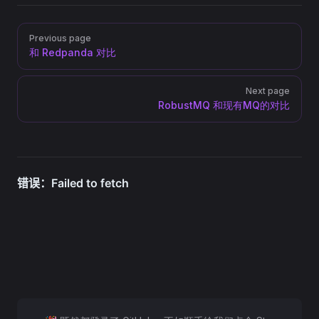
Pager
Previous page
和 Redpanda 对比
Next page
RobustMQ 和现有MQ的对比