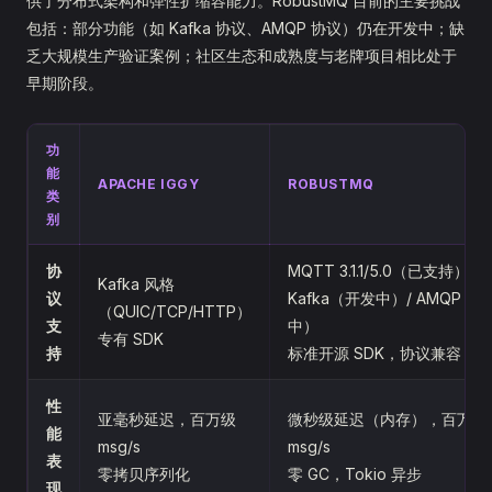
供了分布式架构和弹性扩缩容能力。RobustMQ 目前的主要挑战
包括：部分功能（如 Kafka 协议、AMQP 协议）仍在开发中；缺
乏大规模生产验证案例；社区生态和成熟度与老牌项目相比处于
早期阶段。
功
能
APACHE IGGY
ROBUSTMQ
类
别
协
MQTT 3.1.1/5.0（已支持）/
Kafka 风格
议
Kafka（开发中）/ AMQP（
（QUIC/TCP/HTTP）
支
中）
专有 SDK
持
标准开源 SDK，协议兼容
性
亚毫秒延迟，百万级
微秒级延迟（内存），百万级
能
msg/s
msg/s
表
零拷贝序列化
零 GC，Tokio 异步
现