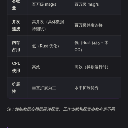
吞吐
百万级 msg/s
百万级 msg/s
量
并发
高并发（具体数据
百万级并发连接
连接
待测试）
内存
低（Rust 优化 + 零
低（Rust 优化）
占用
GC）
CPU
高效
高效（异步运行时）
使用
扩展
垂直扩展为主
水平扩展优秀
性
注：性能数据会根据硬件配置、工作负载和配置参数有所不同