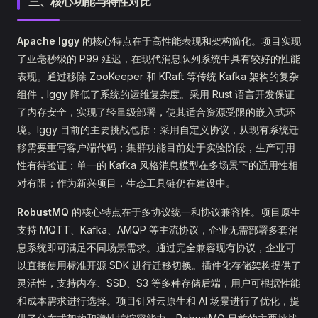
三、核心功能与特性对比
Apache Iggy
的核心特点在于高性能表现和架构简化。项目实现
了亚毫秒级的 P99 延迟，在现代消息队列系统中具有较好的性能
表现。通过移除 ZooKeeper 和 KRaft 等传统 Kafka 架构的复杂
组件，Iggy 降低了系统的运维复杂度。采用 Rust 语言开发保证
了内存安全，实现了轻量级部署，使其适合资源受限的嵌入式环
境。Iggy 目前的主要挑战包括：采用自定义协议，从现有系统迁
移需要重写客户端代码；集群功能目前处于实验阶段，生产可用
性有待验证；单一的 Kafka 风格消息模型在多场景下的适用性相
对有限；作为新兴项目，生态工具链仍在建设中。
RobustMQ
的核心特点在于多协议统一和协议兼容性。项目原生
支持 MQTT、Kafka、AMQP 等主流协议，企业无需部署多套消
息系统即可满足不同场景需求。通过完全兼容现有协议，企业可
以直接使用标准开源 SDK 进行迁移切换。插件化存储架构提供了
灵活性，支持内存、SSD、S3 等多种存储后端，用户可根据性能
和成本需求进行选择。项目针对云原生和 AI 场景进行了优化，提