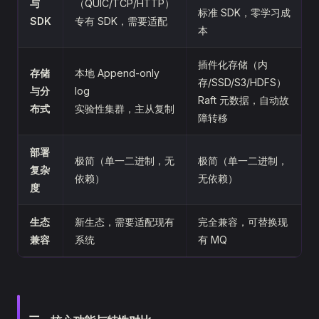
与
（QUIC/TCP/HTTP）
标准 SDK，零学习成
SDK
专有 SDK，需要适配
本
插件化存储（内
存储
本地 Append-only
存/SSD/S3/HDFS）
与分
log
Raft 元数据，自动故
布式
实验性集群，主从复制
障转移
部署
极简（单一二进制，无
极简（单一二进制，
复杂
依赖）
无依赖）
度
生态
新生态，需要适配现有
完全兼容，可替换现
兼容
系统
有 MQ