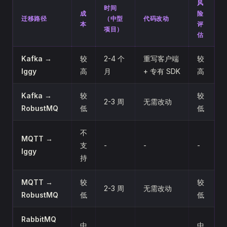
风
时间
成
险
迁移路径
（中型
代码改动
本
评
项目）
估
Kafka →
较
2-4 个
重写客户端
较
Iggy
高
月
+ 专有 SDK
高
Kafka →
较
较
2-3 周
无需改动
RobustMQ
低
低
不
MQTT →
支
-
-
-
Iggy
持
MQTT →
较
较
2-3 周
无需改动
RobustMQ
低
低
RabbitMQ
中
中