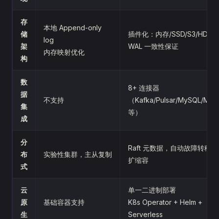
存
本地 Append-only
储
插件化：内存/SSD/S3/HDFS
log
架
WAL 一致性保证
内存映射优化
构
数
8+ 连接器
据
不支持
（Kafka/Pulsar/MySQL/Mo
集
等）
成
分
Raft 元数据，自动故障转移
布
实验性集群，主从复制
扩缩容
式
云
单一二进制部署
原
基础容器支持
K8s Operator + Helm +
生
Serverless