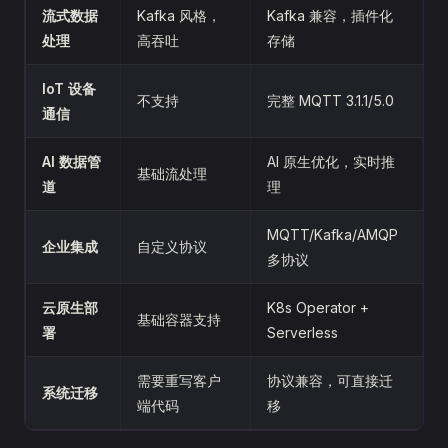
流式数据
Kafka 风格，
Kafka 兼容，插件化
处理
高吞吐
存储
IoT 设备
不支持
完整 MQTT 3.1.1/5.0
通信
AI 数据管
AI 原生优化，实时推
基础流处理
道
理
MQTT/Kafka/AMQP
企业集成
自定义协议
多协议
云原生部
K8s Operator +
基础容器支持
署
Serverless
需要重写客户
协议兼容，可直接迁
系统迁移
端代码
移