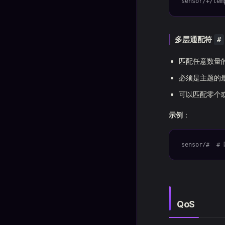
sensor/+/tem
多层通配符
#
匹配任意数量
必须是主题的
可以匹配零个
示例
：
sensor/#  # 
QoS