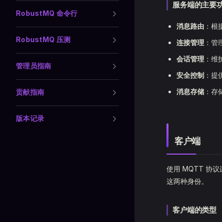
服务端的主要
RobustMQ 命令行
消息路由
：根
RobustMQ 压测
连接管理
：管
会话管理
：维
管理员指南
安全控制
：提
消息存储
：存
贡献指南
版本记录
客户端
使用 MQTT 
这两种身份。
客户端的类型