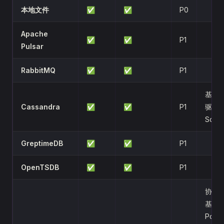
本地文件
✅
✅
P0
Apache
✅
✅
P1
Pulsar
RabbitMQ
✅
✅
P1
基于 s
Cassandra
✅
✅
P1
驱动
Scyll
GreptimeDB
✅
✅
P1
OpenTSDB
✅
✅
P1
协议
基于
Post