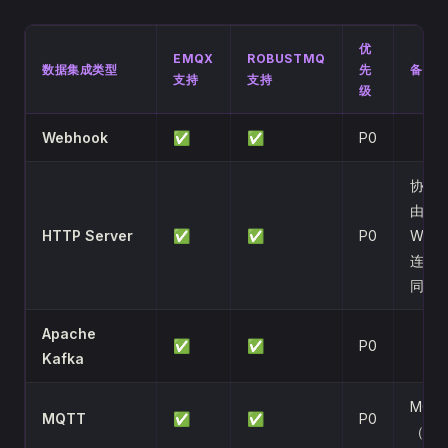
优
EMQX
ROBUSTMQ
数据集成类型
先
备注
支持
支持
级
Webhook
✅
✅
P0
协议
由
HTTP Server
✅
✅
P0
Webh
连接
同等
Apache
✅
✅
P0
Kafka
MQT
MQTT
✅
✅
P0
（Sin