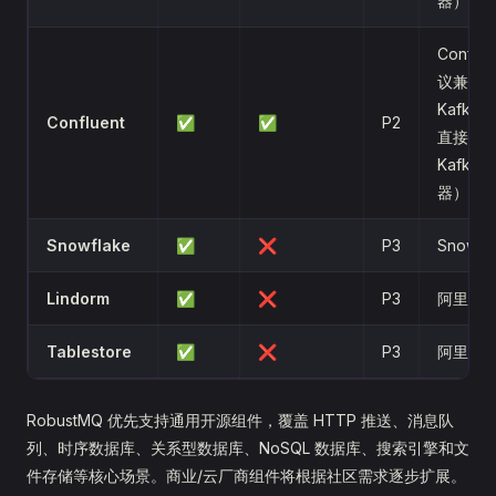
器）
Conflu
议兼容
Kafka
Confluent
✅
✅
P2
直接使
Kafka 
器）
Snowflake
✅
❌
P3
Snowfl
Lindorm
✅
❌
P3
阿里云
Tablestore
✅
❌
P3
阿里云
RobustMQ 优先支持通用开源组件，覆盖 HTTP 推送、消息队
列、时序数据库、关系型数据库、NoSQL 数据库、搜索引擎和文
件存储等核心场景。商业/云厂商组件将根据社区需求逐步扩展。