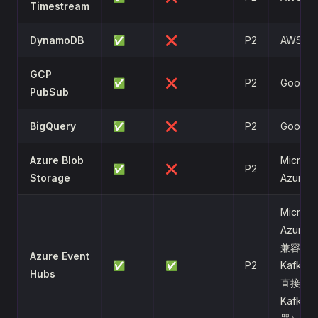
Timestream
DynamoDB
✅
❌
P2
AWS
GCP
✅
❌
P2
Google
PubSub
BigQuery
✅
❌
P2
Google
Azure Blob
Microso
✅
❌
P2
Storage
Azure
Microso
Azure
兼容：
Azure Event
✅
✅
P2
Kafka
Hubs
直接使
Kafka 