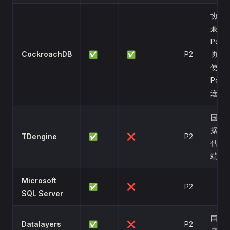
协议
兼容
Post
CockroachDB
✅
✅
P2
协议
使用
Post
连接
国产
据库
TDengine
✅
❌
P2
估 Ru
端
Microsoft
✅
❌
P2
SQL Server
国产 I
Datalayers
✅
❌
P2