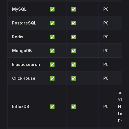
MySQL
✅
✅
P0
PostgreSQL
✅
✅
P0
Redis
✅
✅
P0
MongoDB
✅
✅
P0
Elasticsearch
✅
✅
P0
ClickHouse
✅
✅
P0
支持
v1/v
InfluxDB
✅
✅
P0
HTTP
Line
Proto