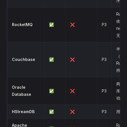
序数
Rust
依赖
RocketMQ
✅
❌
P3
nigh
无法
半开
（BS
Couchbase
✅
❌
P3
Rust
持有
商业
Oracle
✅
❌
P3
库，Ru
Database
动有
HStreamDB
✅
❌
P3
用户
Apache
Rust