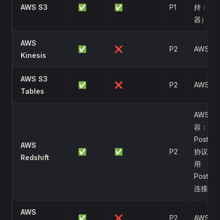
AWS S3
✅
✅
P1
持：S3
器）
AWS
✅
❌
P2
AWS
Kinesis
AWS S3
✅
❌
P2
AWS
Tables
AWS（
容：兼
Postgr
AWS
✅
✅
P2
协议，
Redshift
用
Postgr
连接器
AWS
✅
❌
P2
AWS