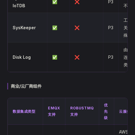
✅
❌
P3
IoTDB
不成
工控
SysKeeper
✅
❌
P3
关，
殊
由本
Disk Log
✅
❌
P3
连接
类似
商业/云厂商组件
优
EMQX
ROBUSTMQ
数据集成类型
先
云服务厂
支持
支持
级
AWS（