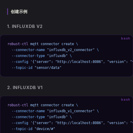
创建示例
1. INFLUXDB V2
bash
robust-ctl
 mqtt
 connector
 create
 \
  --connector-name
 "influxdb_v2_connector"
 \
  --connector-type
 "influxdb"
 \
  --config
 '{"server": "http://localhost:8086", "version": "
  --topic-id
 "sensor/data"
2. INFLUXDB V1
bash
robust-ctl
 mqtt
 connector
 create
 \
  --connector-name
 "influxdb_v1_connector"
 \
  --connector-type
 "influxdb"
 \
  --config
 '{"server": "http://localhost:8086", "version": "
  --topic-id
 "device/#"