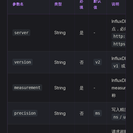
必
默认
参数名
类型
说明
填
值
InfluxDB 
点，必须以
String
是
-
server
http://
https://
InfluxDB
version
String
否
v2
或
v1
v2
InfluxDB
measurement
String
是
-
measurem
称
写入精度：
precision
String
否
ms
/
/
ns
us
请求超时时