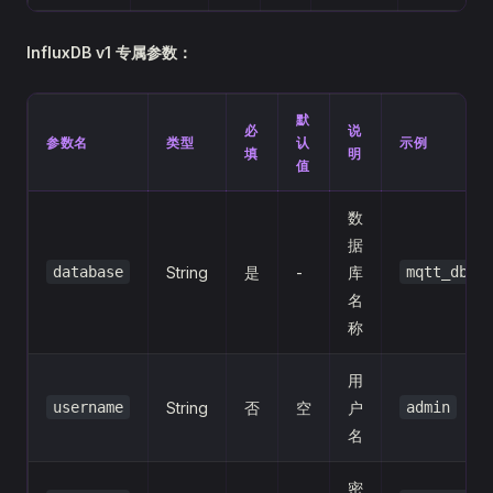
InfluxDB v1 专属参数：
默
必
说
参数名
类型
认
示例
填
明
值
数
据
database
String
是
-
库
mqtt_db
名
称
用
username
String
否
空
户
admin
名
密