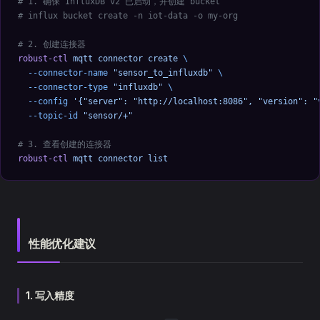
# 1. 确保 InfluxDB v2 已启动，并创建 bucket
# influx bucket create -n iot-data -o my-org
# 2. 创建连接器
robust-ctl
 mqtt
 connector
 create
 \
  --connector-name
 "sensor_to_influxdb"
 \
  --connector-type
 "influxdb"
 \
  --config
 '{"server": "http://localhost:8086", "version": "
  --topic-id
 "sensor/+"
# 3. 查看创建的连接器
robust-ctl
 mqtt
 connector
 list
性能优化建议
1. 写入精度