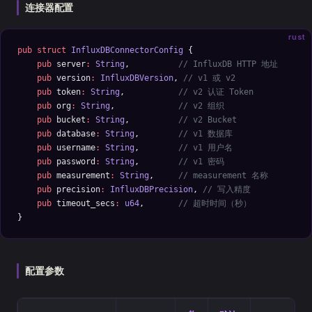
连接器配置
rust
pub
 struct
 InfluxDBConnectorConfig
 {
    pub
 server
:
 String
,          
// InfluxDB HTTP 地址
    pub
 version
:
 InfluxDBVersion
, 
// v1 或 v2
    pub
 token
:
 String
,           
// v2 认证 Token
    pub
 org
:
 String
,             
// v2 组织
    pub
 bucket
:
 String
,          
// v2 Bucket
    pub
 database
:
 String
,        
// v1 数据库
    pub
 username
:
 String
,        
// v1 用户名
    pub
 password
:
 String
,        
// v1 密码
    pub
 measurement
:
 String
,     
// measurement 名称
    pub
 precision
:
 InfluxDBPrecision
, 
// 写入精度
    pub
 timeout_secs
:
 u64
,       
// 超时时间（秒）
}
配置参数