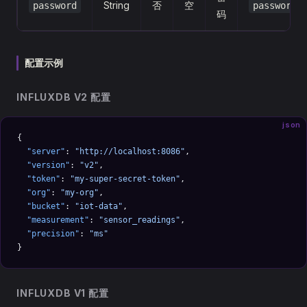
String
否
空
password
password1
码
配置示例
INFLUXDB V2 配置
json
{
  "server"
: 
"http://localhost:8086"
,
  "version"
: 
"v2"
,
  "token"
: 
"my-super-secret-token"
,
  "org"
: 
"my-org"
,
  "bucket"
: 
"iot-data"
,
  "measurement"
: 
"sensor_readings"
,
  "precision"
: 
"ms"
}
INFLUXDB V1 配置