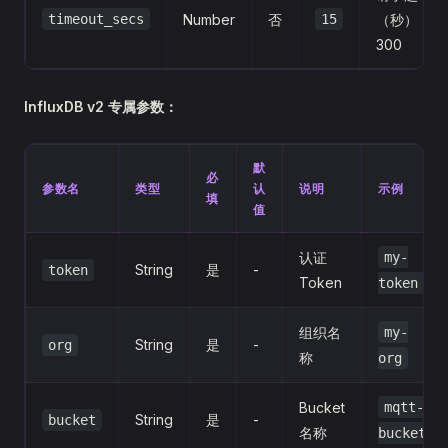
timeout_secs
Number
否
15
（秒），范
300
InfluxDB v2 专属参数：
默
必
参数名
类型
认
说明
示例
填
值
认证
my-
String
是
-
token
Token
token
组织名
my-
String
是
-
org
称
org
Bucket
mqtt-
String
是
-
bucket
名称
bucket