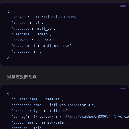
json
{
  "server"
: 
"http://localhost:8086"
,
  "version"
: 
"v1"
,
  "database"
: 
"mqtt_db"
,
  "username"
: 
"admin"
,
  "password"
: 
"password"
,
  "measurement"
: 
"mqtt_messages"
,
  "precision"
: 
"s"
}
完整连接器配置
json
{
  "cluster_name"
: 
"default"
,
  "connector_name"
: 
"influxdb_connector_01"
,
  "connector_type"
: 
"influxdb"
,
  "config"
: 
"{
\"
server
\"
: 
\"
http://localhost:8086
\"
, 
\"
versi
  "topic_name"
: 
"sensor/data"
,
  "status"
: 
"Idle"
,