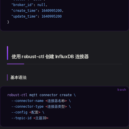
  "broker_id"
: 
null
,
  "create_time"
: 
1640995200
,
  "update_time"
: 
1640995200
}
使用 robust-ctl 创建 InfluxDB 连接器
基本语法
bash
robust-ctl
 mqtt
 connector
 create
 \
  --connector-name
 <
连接器名
称
>
 \
  --connector-type
 <
连接器类
型
>
 \
  --config
 <
配
置
>
 \
  --topic-id
 <
主题I
D
>