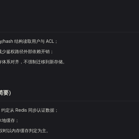
y/hash 结构读取用户与 ACL；
减少鉴权路径外部依赖开销；
存体系对齐，不强制迁移到新存储。
简要）
key 约定从 Redis 同步认证数据；
本地缓存；
 鉴权时以内存缓存判定为主。