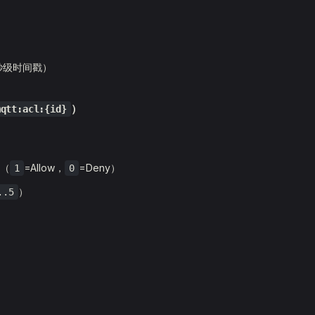
秒级时间戳）
）
mqtt:acl:{id}
（
=Allow，
=Deny）
1
0
）
..5