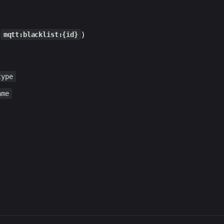
（
）
mqtt:blacklist:{id}
type
ame