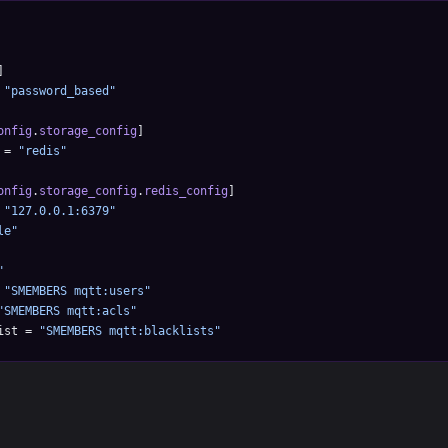
]
 
"password_based"
onfig
.
storage_config
]
 = 
"redis"
onfig
.
storage_config
.
redis_config
]
 
"127.0.0.1:6379"
le"
"
 
"SMEMBERS mqtt:users"
"SMEMBERS mqtt:acls"
ist = 
"SMEMBERS mqtt:blacklists"