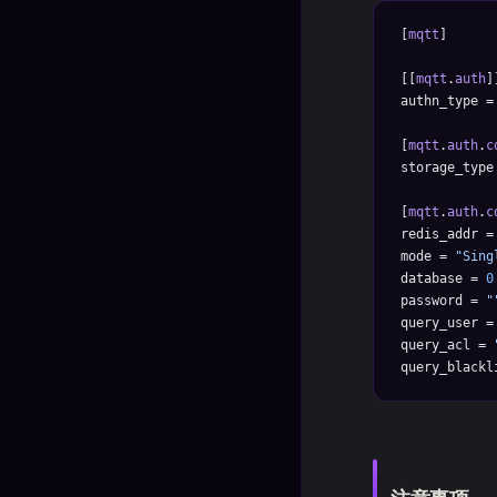
[
mqtt
]
[[
mqtt
.
auth
]
authn_type =
[
mqtt
.
auth
.
c
storage_type
[
mqtt
.
auth
.
c
redis_addr =
mode = 
"Sing
database = 
0
password = 
"
query_user =
query_acl = 
query_blackl