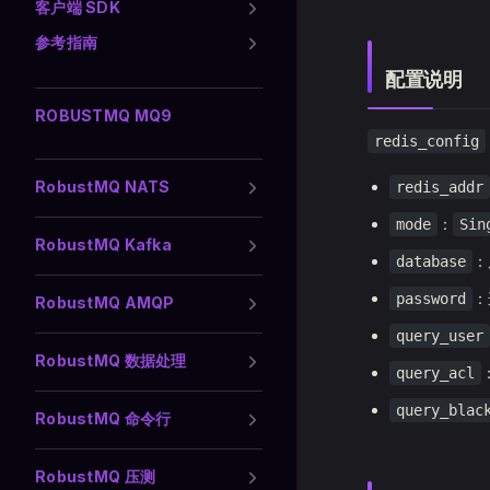
客户端 SDK
参考指南
配置说明
ROBUSTMQ MQ9
redis_config
RobustMQ NATS
redis_addr
：
mode
Sin
RobustMQ Kafka
：
database
：
password
RobustMQ AMQP
query_user
RobustMQ 数据处理
query_acl
query_blac
RobustMQ 命令行
RobustMQ 压测