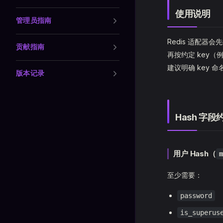
使用说明
管理员指南
Redis 适配器会
贡献指南
再按约定 key（
建议明确 key
版本记录
Hash 字段
用户 Hash（
m
至少需要：
password
is_superus