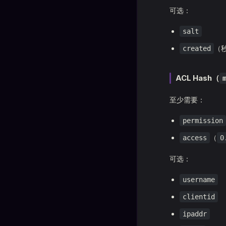
可选：
salt
（
created
ACL Hash（
至少需要：
permission
（
access
0
可选：
username
clientid
ipaddr