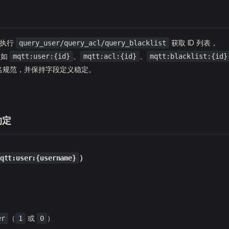
先执行
获取 ID 列表，
query_user/query_acl/query_blacklist
例如
、
、
mqtt:user:{id}
mqtt:acl:{id}
mqtt:blacklist:{id}
 命名规范，并保持字段定义稳定。
约定
）
qtt:user:{username}
（
或
）
er
1
0